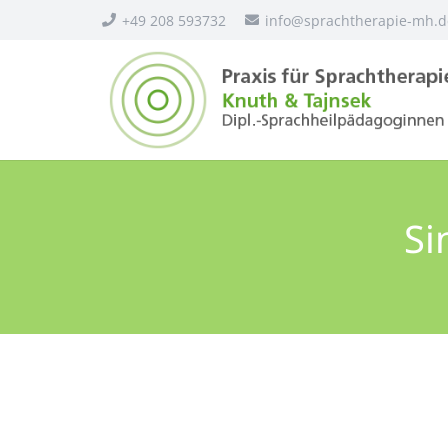
+49 208 593732
info@sprachtherapie-mh.d
Si